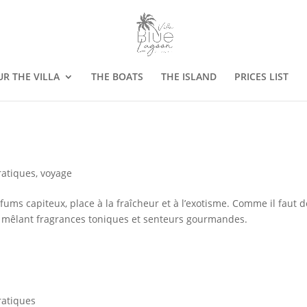
R THE VILLA
THE BOATS
THE ISLAND
PRICES LIST
ratiques
,
voyage
rfums capiteux, place à la fraîcheur et à l’exotisme. Comme il faut d
on mêlant fragrances toniques et senteurs gourmandes.
ratiques