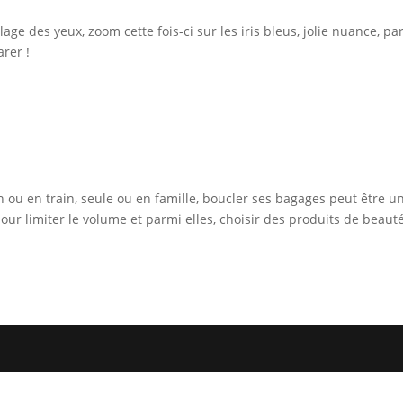
age des yeux, zoom cette fois-ci sur les iris bleus, jolie nuance, pa
arer !
n ou en train, seule ou en famille, boucler ses bagages peut être u
our limiter le volume et parmi elles, choisir des produits de beauté