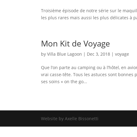
Troisième épisode de notre série sur le maquill
les plus rares mais aussi les plus délicates à p
Mon Kit de Voyage
by
Villa Blue Lagoon
|
Dec 3, 2018
|
voyage
Que l’on parte au camping ou à l’hôtel, en avio
vrai casse-tête. Tous les astuces sont bonnes p
ses soins « on the go...
Website by Axelle Bissonetti